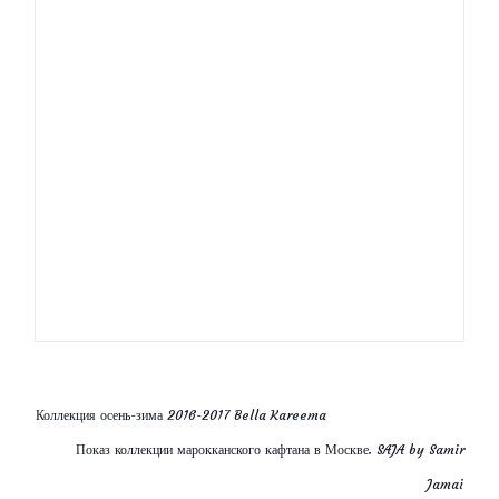
Модные прически
Модные тенденции 2013 — большие сумки
без верха
Выбираем вечернее платье
Тенденции пляжной моды 2013: VIctoria’s
Secret
Коллекция осень-зима 2016-2017 Bella Kareema
Показ коллекции марокканского кафтана в Москве. SAJA by Samir
Jamai