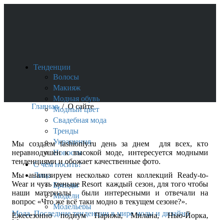
Тенденции
Волосы
Макияж
Модная обувь
Главная
/
О сайте
Модный цвет
Свадебная мода
Тренды
Украшения
Мы создаем fashionly.ru день за днем для всех, кто
неравнодушен к высокой моде, интересуется модными
Новости
тенденциями и обожает качественные фото.
С чем носить?
Мы анализируем несколько сотен коллекций Ready-to-
Лица
Wear и чуть меньше Resort каждый сезон, для того чтобы
Бренды
наши материалы были интересными и отвечали на
Модели
вопрос «Что же всё таки модно в текущем сезоне?».
Модельеры
Мода. Последние тенденции в мире моды и дизайна
Ежесезонно подиум Парижа, Милана, Нью-Йорка,
Бренды