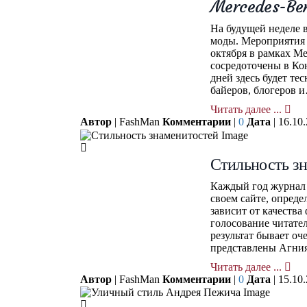
Mercedes-Ben
На будущей неделе в
моды. Мероприятия 
октября в рамках Me
сосредоточены в Ко
дней здесь будет те
байеров, блогеров 
Читать далее ...
Автор
| FashMan
Комментарии
|
0
Дата
| 16.10
Стильность з
Каждый год журнал 
своем сайте, опреде
зависит от качеств
голосование читател
результат бывает о
представлены Агния
Читать далее ...
Автор
| FashMan
Комментарии
|
0
Дата
| 15.10