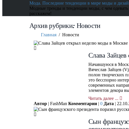
Мода. Последние тенденции в мире моды и дизай
Модные тренды и тенденции моды, с чем одевать
расскажем!
Архив рубрики:
Новости
Главная
/
Новости
Слава Зайцев
Начавшуюся в Москв
Вячеслав Зайцев (Vja
полон творческих п
это бесспорно интер
современных направ
элементов декора в
Читать далее ...
Автор
| FashMan
Комментарии
|
0
Дата
| 22.10
Сын французс
организаторов