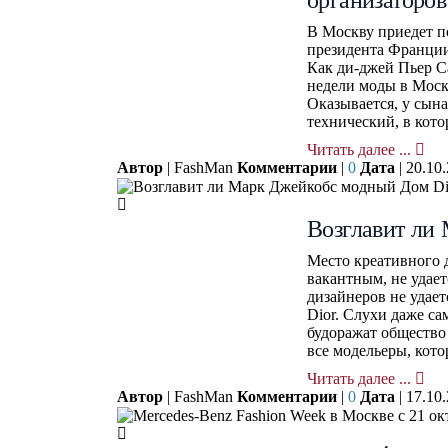
В Москву приедет п
президента Франции
Как ди-джей Пьер С
недели моды в Моск
Оказывается, у сына
технический, в кот
Читать далее ...
Автор
| FashMan
Комментарии
|
0
Дата
| 20.10
Возглавит ли
Место креативного д
вакантным, не удае
дизайнеров не удает
Dior. Слухи даже с
будоражат общество
все модельеры, ко
Читать далее ...
Автор
| FashMan
Комментарии
|
0
Дата
| 17.10