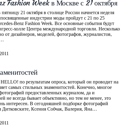
z Fashion Week в Москве с 21 октября
 пятницу 21 октября в столице России начнется неделя
посвященные индустрии моды пройдут с 21 по 25
rcedes-Benz Fashion Week. Все основные события будут
нгресс-холле Центра международной торговли. Несколько
сно от дизайнеров, моделей, фотографов, журналистов,
и…
.2011
наменитостей
HELLO! по результатам опроса, который он проводит на
ляет самых стильных знаменитостей. Конечно, многое
а фотографий предоставленных журналом, да и
ей не всегда бывает объективно, но тем не менее, это
чень интересен. В сегодняшней подборке фотографий
 Дитковските, Ксения Собчак, Валерия, Яна…
.2011