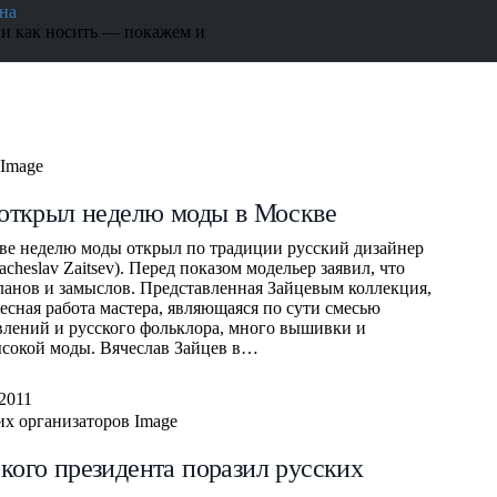
на
 и как носить — покажем и
 открыл неделю моды в Москве
е неделю моды открыл по традиции русский дизайнер
cheslav Zaitsev). Перед показом модельер заявил, что
ланов и замыслов. Представленная Зайцевым коллекция,
есная работа мастера, являющаяся по сути смесью
лений и русского фольклора, много вышивки и
ысокой моды. Вячеслав Зайцев в…
.2011
кого президента поразил русских