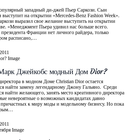
опулярный западный ди-джей Пьер Саркози. Сын
 выступит на открытии «Mercedes-Benz Fashion Week».
аркози выразил свое желание выступить на открытии
ве. «Менеджмент Пьера удивил нас больше всего.
 президента Франции нет личного райдера, только
ором расписано,…
.2011
 Марк Джейкобс модный Дом Dior?
иректора в модном Доме Christian Dior остается
тся найти замену легендарному Джону Гальяно. Среди
ся найти желающего, занять место креативного директора
амые невероятные о возможных кандидатах давно
 причастных к миру моды и модельному бизнесу. Но пока
торым…
.2011