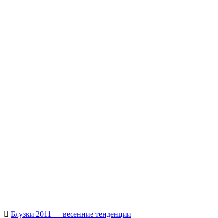
Похожие публикации
Комбинезоны 2011 фото
Платья-халаты в 2013 –
Что одеть на Новый 
осенних коллекций!
2014
2013 — 7 образов, 7
коллекций
Блузки 2011 — весенние тенденции