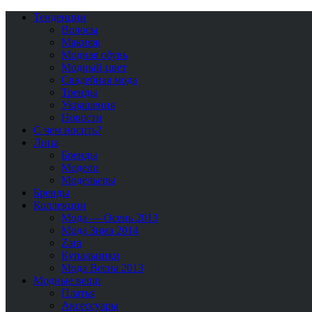
Тенденции
Волосы
Макияж
Модная обувь
Модный цвет
Свадебная мода
Тренды
Украшения
Новости
С чем носить?
Лица
Бренды
Модели
Модельеры
Бренды
Коллекции
Мода — Осень 2013
Мода Зима 2014
Zara
Купальники
Мода Весна 2013
Модные вещи
Платья
Аксессуары