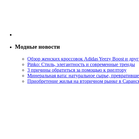
Модные новости
Обзор женских кроссовок Adidas Yeezy Boost и дру
Pinko: Стиль, элегантность и современные тренды
3 причины обратиться за помощью к риелтору
Минеральная вата: натуральное сырье, превративше
Приобретение жилья на вторичном рынке в Саранс