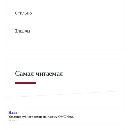
Стильно
Тренды
Самая читаемая
Нава
Удаление зубного камня по полису ОМС
Нава
.
nava.ru