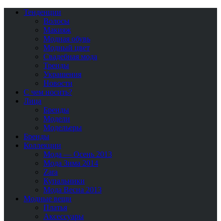
Тенденции
Волосы
Макияж
Модная обувь
Модный цвет
Свадебная мода
Тренды
Украшения
Новости
С чем носить?
Лица
Бренды
Модели
Модельеры
Бренды
Коллекции
Мода — Осень 2013
Мода Зима 2014
Zara
Купальники
Мода Весна 2013
Модные вещи
Платья
Аксессуары