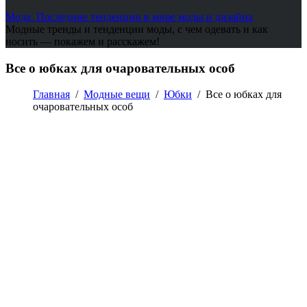
Мода. Последние тенденции в мире моды и дизайна
Модные тренды и тенденции моды, с чем одевать и как
носить — покажем и расскажем!
Все о юбках для очаровательных особ
Главная
/
Модные вещи
/
Юбки
/
Все о юбках для
очаровательных особ