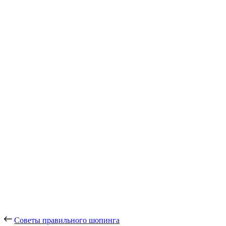
Похожие публикации
К празднику
снова нужна обнова
Мужской костюм 2013: сдержанная элегантность
Мода 2011 фото весенней
коллекции от Aquilano.Rimondi
Женское обаяние
Fendi — русалочьи тренды
Что подарить на свадьбу
Советы правильного шопинга