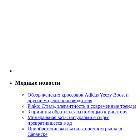
Модные новости
Обзор женских кроссовок Adidas Yeezy Boost и
другие модели производителя
Pinko: Стиль, элегантность и современные тренды
3 причины обратиться за помощью к риелтору
Минеральная вата: натуральное сырье,
превратившееся в яд
Приобретение жилья на вторичном рынке в
Саранске