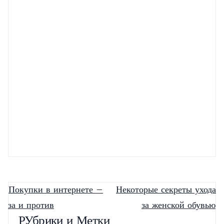
Высокие сапоги — 2013!
Удлиняем ресницы для
выразительного взгляда
Покупки в интернете –
Некоторые секреты ухода
за и против
за женской обувью
РУбрики и Метки