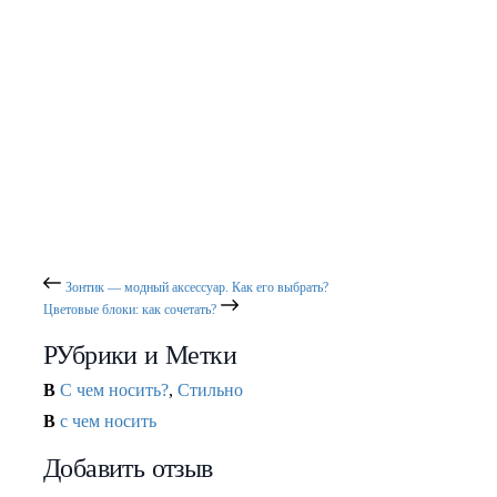
Похожие публикации
Вещи, неподвластные времени
Кожаные брюки: как носить?
Розовый: как носить?
Выбираем одежду для фитнеса
Модные советы: Как выглядеть стройнее
Модные ремни: как носить?
Зонтик — модный аксессуар. Как его выбрать?
Цветовые блоки: как сочетать?
РУбрики и Метки
В
С чем носить?
,
Стильно
В
с чем носить
Добавить отзыв