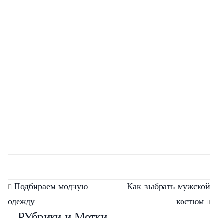
Браслеты Шамбала
С чем носить тунику?
из натуральных
камней
Подбираем модную
Как выбрать мужской
одежду
костюм
РУбрики и Метки