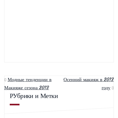
Нью-Йорк: неделя свадебной моды-2014 от Vera Wang
Укороченные брюки: как носить?
Как правильно подобрать макияж
Весна 2013 — модные цвета!
Модные тенденции в
Осенний макияж в 2013
Макияже сезона 2013
году
РУбрики и Метки