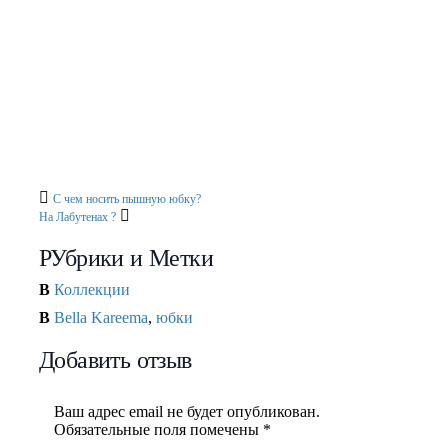
Модные юбки 2013!
Модные юбки: осень зима 2012
С чем носить
юбку макси?
Модные юбки весна 2012
Юбки осень
зима 2011 2012
С чем носить пышную юбку?
На Лабутенах ?
РУбрики и Метки
В
Коллекции
В
Bella Kareema
,
юбки
Добавить отзыв
Ваш адрес email не будет опубликован.
Обязательные поля помечены
*