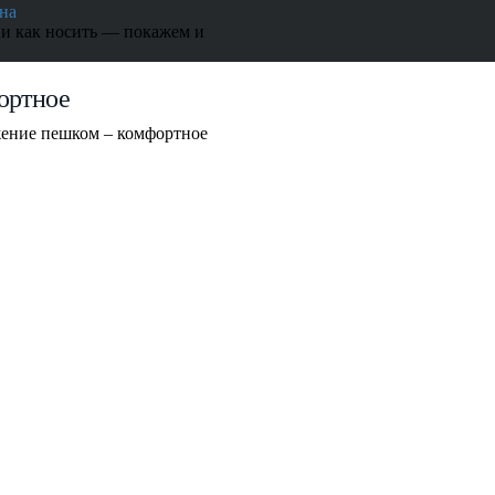
на
 и как носить — покажем и
ортное
ение пешком – комфортное