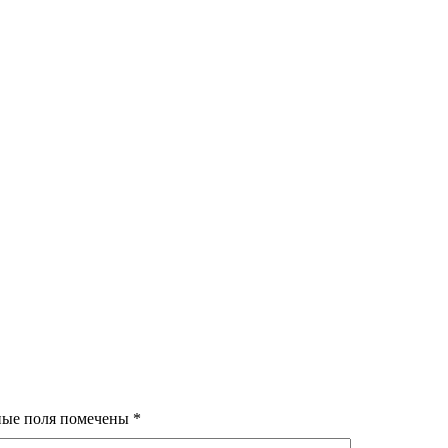
Вещи, неподвластные времени
роб осени 2013
. Весна–лето 2013
— русалочьи тренды
аряд беременной?
косметика — Последний тренд моды
ные поля помечены
*