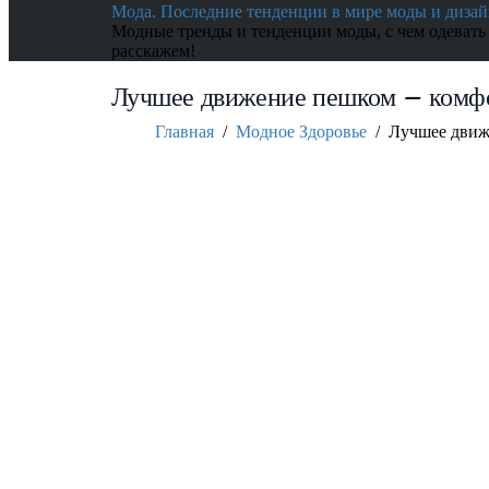
Мода. Последние тенденции в мире моды и дизай
Модные тренды и тенденции моды, с чем одевать
расскажем!
Лучшее движение пешком – комф
Главная
/
Модное Здоровье
/
Лучшее движ