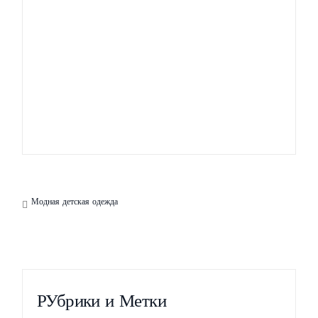
Как подобрать
Модные духи весна-
аксессуары к
лето 2013
зеленому платью
Модная детская одежда
РУбрики и Метки