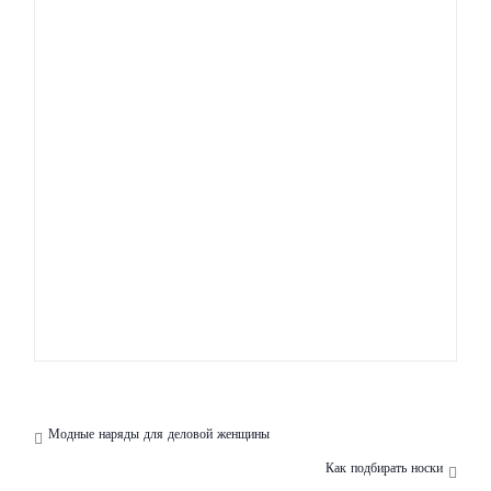
Уверенность в себе –
Создаем
ключ успеха
неповторимый образ
Модные наряды для деловой женщины
Как подбирать носки