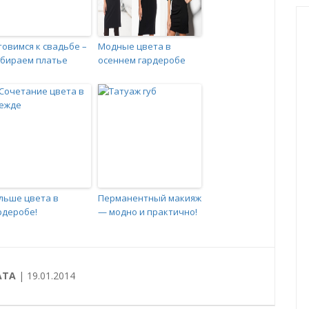
товимся к свадьбе –
Модные цвета в
бираем платье
осеннем гардеробе
льше цвета в
Перманентный макияж
рдеробе!
— модно и практично!
АТА
| 19.01.2014