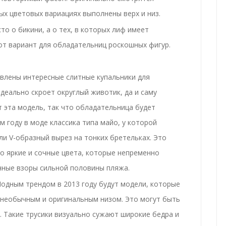
ых цветовых вариациях выполнены верх и низ.
сто о бикини, а о тех, в которых лиф имеет
от вариант для обладательниц роскошных фигур.
влены интересные слитные купальники для
деально скроет округлый животик, да и саму
т эта модель, так что обладательница будет
м году в моде классика типа майо, у которой
и V-образный вырез на тонких бретельках. Это
 яркие и сочные цвета, которые непременно
нные взоры сильной половины пляжа.
одным трендом в 2013 году будут модели, которые
 необычным и оригинальным низом. Это могут быть
. Такие трусики визуально сужают широкие бедра и