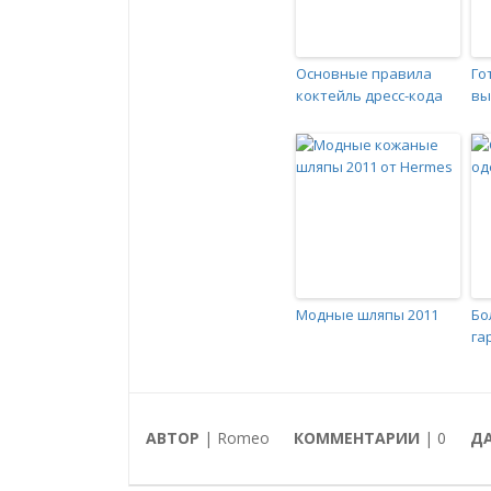
Основные правила
Го
коктейль дресс-кода
вы
Модные шляпы 2011
Бо
га
АВТОР
| Romeo
КОММЕНТАРИИ
|
0
Д