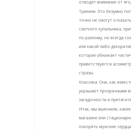
отводят внимание от яго
Трикини. Это безумно по
точно не смогут отказать
слитного купальника, при
по-разному, но всегда с
или какой-либо декорати
которая обнажает частич
приветствуются ассиметр
стразы.
Классика. Они, как извес
украшают прозрачными вс
загадочности и притягат
Итак, мы выяснили, каки
магазине или стационарн
покорять мужские сердца