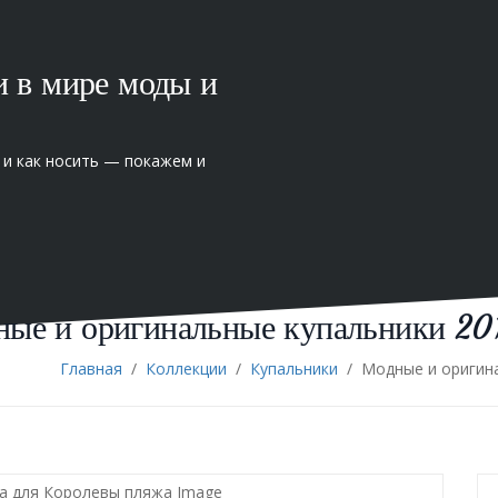
и в мире моды и
 и как носить — покажем и
ые и оригинальные купальники 201
Главная
/
Коллекции
/
Купальники
/
Модные и оригин