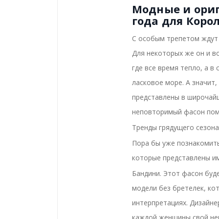
Модные и ори
года для Коро
С особым трепетом ждут 
Для некоторых же он и во
где все время тепло, а 
ласковое море. А значит
представлены в широчайш
неповторимый фасон пом
Тренды грядущего сезона
Пора бы уже познакомить
которые представлены и
Бандини. Этот фасон буд
модели без бретелек, ко
интерпретациях. Дизайне
каждой женщины свой не