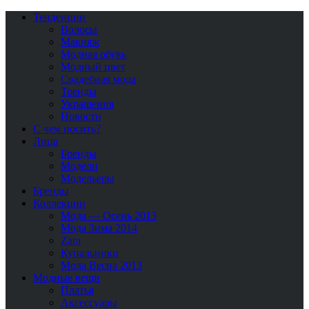
Тенденции
Волосы
Макияж
Модная обувь
Модный цвет
Свадебная мода
Тренды
Украшения
Новости
С чем носить?
Лица
Бренды
Модели
Модельеры
Бренды
Коллекции
Мода — Осень 2013
Мода Зима 2014
Zara
Купальники
Мода Весна 2013
Модные вещи
Платья
Аксессуары