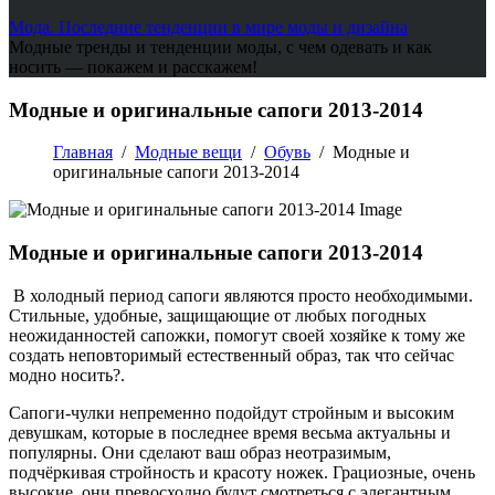
Мода. Последние тенденции в мире моды и дизайна
Модные тренды и тенденции моды, с чем одевать и как
носить — покажем и расскажем!
Модные и оригинальные сапоги 2013-2014
Главная
/
Модные вещи
/
Обувь
/
Модные и
оригинальные сапоги 2013-2014
Модные и оригинальные сапоги 2013-2014
В холодный период сапоги являются просто необходимыми.
Стильные, удобные, защищающие от любых погодных
неожиданностей сапожки, помогут своей хозяйке к тому же
создать неповторимый естественный образ, так что сейчас
модно носить?.
Сапоги-чулки непременно подойдут стройным и высоким
девушкам, которые в последнее время весьма актуальны и
популярны. Они сделают ваш образ неотразимым,
подчёркивая стройность и красоту ножек. Грациозные, очень
высокие, они превосходно будут смотреться с элегантным,