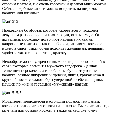
строгим платьем, и с очень короткой и дерзкой мини-юбкой.
Сейчас подобные сапоги можно встретить на широком
каблуке или шпильке.
Прекрасные ботфорты, которые, скорее всего, подходят
девушкам разного роста и комплекции, опять в моде. Они
актуальны, поскольку позволяют надевать их как на
капроновые колготки, так и на брюки, заправить которые
нужно в сапог. Такая обувь подойдёт женщинам, ценящим
удобство так же, как и стиль, красоту.
Невообразимо популярен стиль миллитари, включающий в
себя некоторые элементы мужского гардероба. Данная
тенденция перекочевала и в область обуви: отсутствие
каблука, разные шнуровки и пряжки, шипы, грубая кожа и
круглый носок создают образ уверенной в себе женщины,
идущей по жизни твёрдыми «мужскими» шагами.
Модельеры преподнесли настоящий подарок тем дамам,
которые предпочитают сапоги на танкетке. Высокие сапоги, с
круглым или острым носком, а также на каблуке, будут