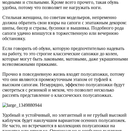
модными и стильными. Кроме всего прочего, такая обувь
удобна, потому что позволяет не нагружать ноги.
Стильная женщина, по советам модельеров, непременно
должна обратить свои взоры на сапоги с эпатажным декором:
шипы, бисер и стразы, бусинки и вышивка. Подобного рода
сапоги удачно впишутся в торжественную или вечернюю
обстановку.
Если говорить об обуви, которую предпочтительно надевать
на работу, то это строгие классические сапожки до колен,
которые могут быть лаковыми, матовыми, даже украшенными
всевозможными пряжками.
Прочно в повседневную жизнь входят полусапожки, потому
что они являются промежуточным этапом от туфлей к
высоким сапогам. Незаурядно, эффектно полусапожки будут
смотреться с резинкой и мехом, что позволит несколько
рассеять представление о классических полусапожках.
Удобный и устойчивый, но элегантный и не грубый высокий
каблучок будет наилучшим вариантом осенних полусапожек.
Не часто, но встречаются в коллекциях полусапожки на
танкетке или шпильке. Оригинально и необычно выглядит