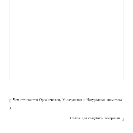
Что надеть в театр?
С чем носить кожаное платье?
Alexander McQueen — коллекция аксессуаров
весна 2013!
Константин Богомолов гуру модного Олимпа
Чем отличаются Органическая, Минеральная и Натуральная косметика
?
Платье для свадебной вечеринки