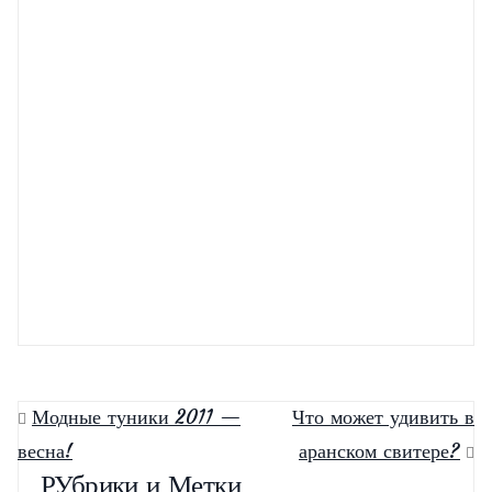
Летние платья 2011 года!
Тренды лета 2011
Модные туники 2011 —
Что может удивить в
весна!
аранском свитере?
РУбрики и Метки