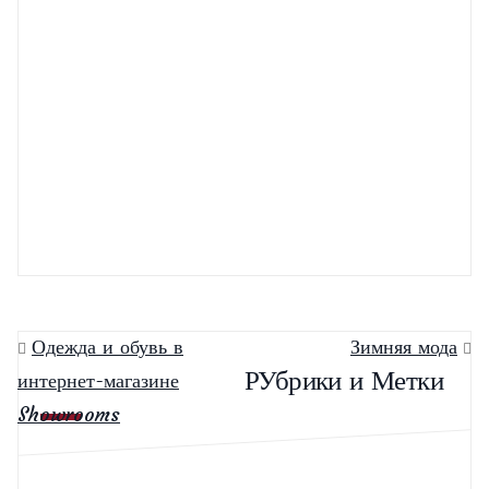
Коллекция кожаных изделий и аксессуаров весна-
лето 2018
Ваша качественная одежда
Сумки этого сезона
Одежда и обувь в
Зимняя мода
РУбрики и Метки
интернет-магазине
Showrooms