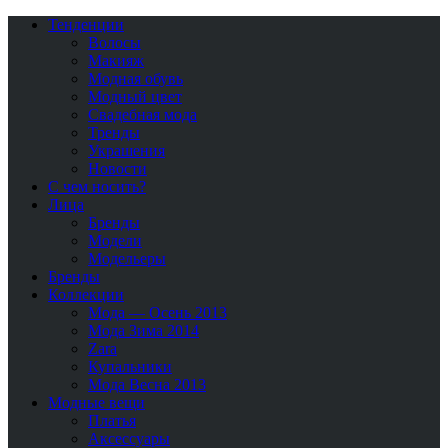
Тенденции
Волосы
Макияж
Модная обувь
Модный цвет
Свадебная мода
Тренды
Украшения
Новости
С чем носить?
Лица
Бренды
Модели
Модельеры
Бренды
Коллекции
Мода — Осень 2013
Мода Зима 2014
Zara
Купальники
Мода Весна 2013
Модные вещи
Платья
Аксессуары