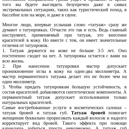
того вы будете выглядеть безупречно даже в самых
экстремальных ситуациях, таких как туристический поход, в
бассейне или на море, и даже в сауне.
Многие люди, впервые услышав слово «татуаж» сразу же
думают о татуировках. Отчасти это так и есть. Ведь главный
инструмент, применяемый при татуаж, это внесение
красителей в кожу. Но вместе с тем, он имеет значительные
отличия от татуировок.
1. Татуаж держится на коже не больше 3-5 лет. Оно
постепенно сходит на нет. А татуировка остается с вами на
всю жизнь.
2. При нанесении татуировки мастер допускает
проникновение иглы в кожу на один-два миллиметра. А
мастер перманентного татуажа делает это не более чем на
один миллиметр.
3. Чтобы придать татуировкам большую устойчивость, в
состав красителей добавляются синтетические компоненты. А
перманентный татуаж допускает использования только
натуральных красителей.
Самые востребованные услуги в косметических салонах –
татуаж бровей и татуаж губ.
Татуаж бровей
помогает
женщинам буквально прорисовать каждый волосок и надолго
корректирует вид бровей. Такого эффекта при помощи
карандаша добиться просто невозможно. А татуаж губ