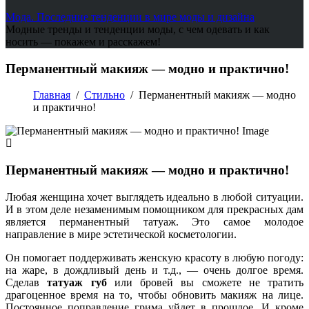
Мода. Последние тенденции в мире моды и дизайна
Модные тренды и тенденции моды, с чем одевать и как
носить — покажем и расскажем!
Перманентный макияж — модно и практично!
Главная
/
Стильно
/
Перманентный макияж — модно
и практично!
Перманентный макияж — модно и практично!
Любая женщина хочет выглядеть идеально в любой ситуации.
И в этом деле незаменимым помощником для прекрасных дам
является перманентный татуаж. Это самое молодое
направление в мире эстетической косметологии.
Он помогает поддерживать женскую красоту в любую погоду:
на жаре, в дождливый день и т.д., — очень долгое время.
Сделав
татуаж губ
или бровей вы сможете не тратить
драгоценное время на то, чтобы обновить макияж на лице.
Постоянное поправление грима уйдет в прошлое. И кроме