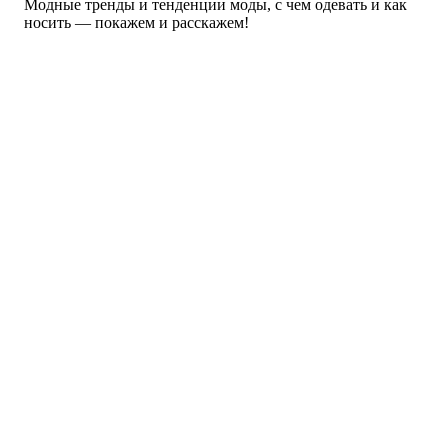
Модные тренды и тенденции моды, с чем одевать и как
Коллекции
носить — покажем и расскажем!
Мода — Осень 2013
Мода Зима 2014
Zara
Купальники
Мода Весна 2013
Модные вещи
Платья
Аксессуары
Похожие публикации