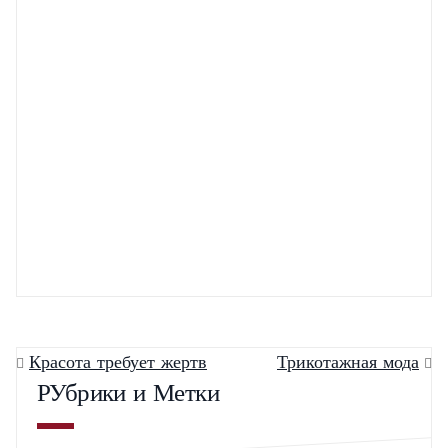
Жемчуг, бриллианты, бирюза – что выбрать в 2013?
Короткие стрижки. Модные тренды
Стань звёздным визажистом: профессиональный
конкурс для мастеров макияжа
Обувь Италия
Модные прически 2013 для коротких волос — топ 9!
Красота требует жертв
Трикотажная мода
РУбрики и Метки