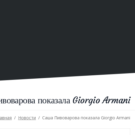
воварова показала Giorgio Armani
/
авная
/
Новости
Саша Пивоварова показала Giorgio Armani