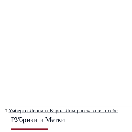
Забытая коллекция
Юбилей Иванки Трамп
Новый календар
Campari на 2012 
Умберто Леона и Кэрол Лим рассказали о себе
РУбрики и Метки