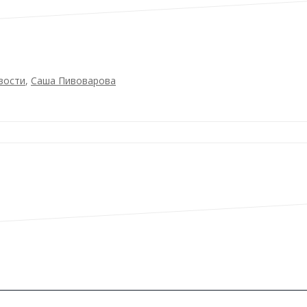
вости
,
Саша Пивоварова