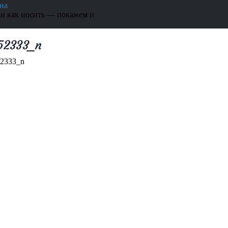
на
 и как носить — покажем и
52333_n
2333_n