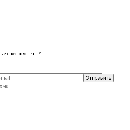
Базовые вещи в гардеробе — топ 7
ные поля помечены
*