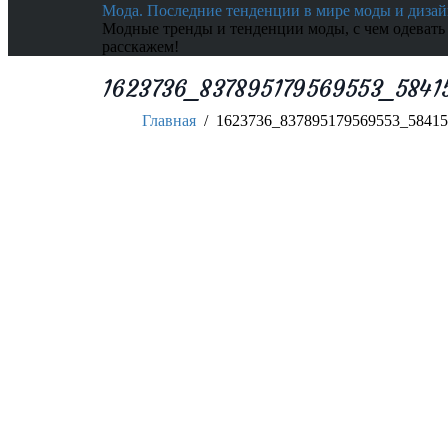
Мода. Последние тенденции в мире моды и дизай
Модные тренды и тенденции моды, с чем одевать
расскажем!
1623736_837895179569553_5841
Главная
/
1623736_837895179569553_58415