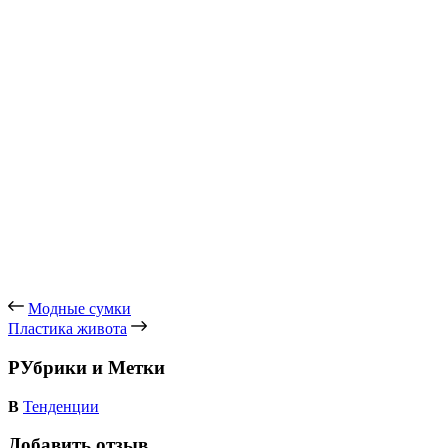
Похожие публикации
Периоды ретро-моды
Косметика и макияж 2013. Эхо 60-х
Платья-халаты в 2013 – 2014
Модные прически 2013 для коротких волос — топ 9!
Летняя обувь 2013. Босоножки и сандалии
С чем носить галифе?
Модные сумки
Пластика живота
РУбрики и Метки
В
Тенденции
Добавить отзыв