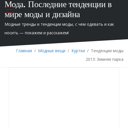
Мода. Последние тенденции в
мире моды и дизайна
Модные тренды и тенденции моды, с чем одевать и как
носить — покажем и расскажем!
Главная
/
Модные вещи
/
Куртки
/
Тенденции моды
2013: Зимняя парка
Зима — то самое время года, когда хочется
поуютнее закутаться в теплую одежду. Шарфы,