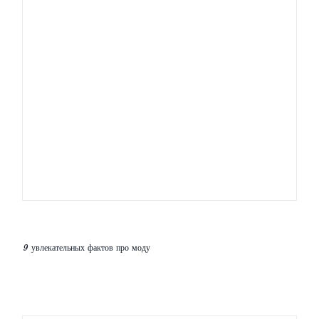
Винтаж – как выглядеть стильно, но не
старомодно
Платья украшают женщину
Новые тенденции в осени 2012
Модные женские шорты — лето 2016 года
9 увлекательных фактов про моду