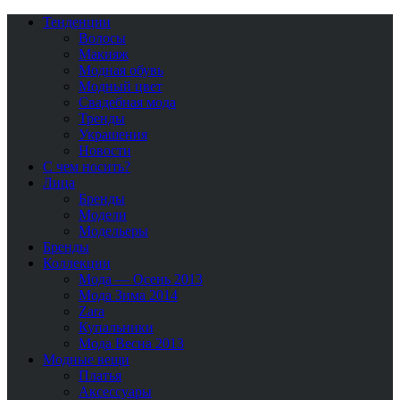
Тенденции
Волосы
Макияж
Модная обувь
Модный цвет
Свадебная мода
Тренды
Украшения
Новости
С чем носить?
Лица
Бренды
Модели
Модельеры
Бренды
Коллекции
Мода — Осень 2013
Мода Зима 2014
Zara
Купальники
Мода Весна 2013
Модные вещи
Платья
Аксессуары