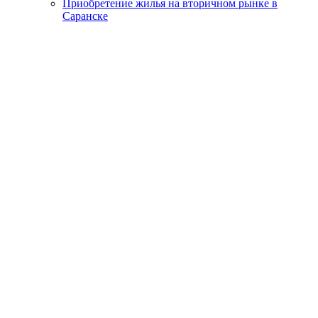
Приобретение жилья на вторичном рынке в
Саранске