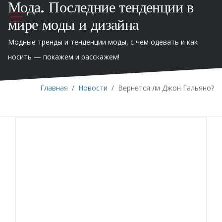
Мода. Последние тенденции в
мире моды и дизайна
Модные тренды и тенденции моды, с чем одевать и как
носить — покажем и расскажем!
Главная
/
Новости
/
Вернется ли Джон Гальяно?
С тех пор как Джона Гальяно уволили со
скандалом из Дома Dior, должность
креативного директора здесь остается