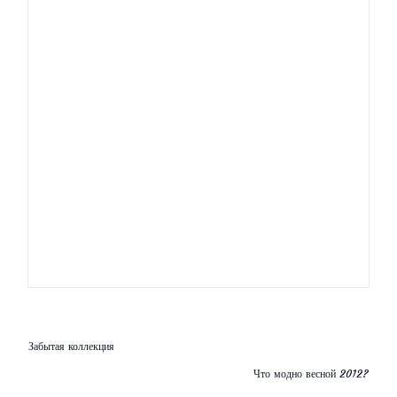
Внимание на Гостиный двор
Открытие в Москве бутика Lanvin
Возглавит ли Марк Джейкобс модный Дом
Dior?
Жан-Поль Готье высказал свое мнение о
коллегах
Черная весна Hugo Boss — коллекция 2013!
Забытая коллекция
Что модно весной 2012?