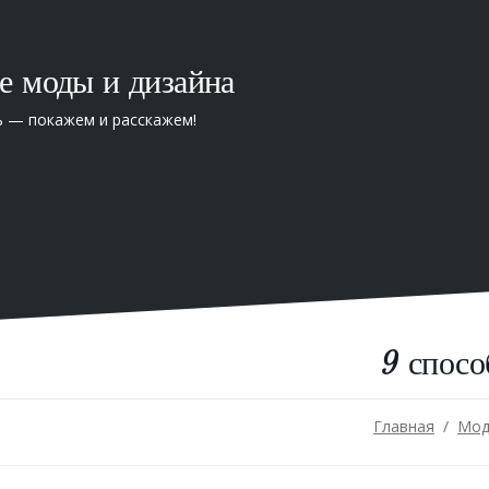
е моды и дизайна
ь — покажем и расскажем!
9 спо
Главная
Мод
/