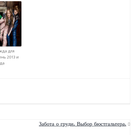
жда для
ень 2013 и
ода
Забота о груди. Выбор бюстгальтера.