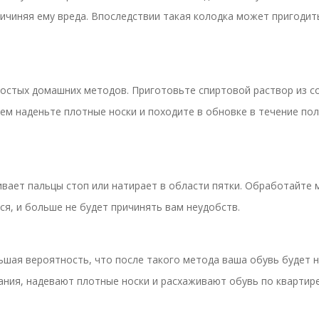
ричиняя ему вреда. Впоследствии такая колодка может пригодит
стых домашних методов. Приготовьте спиртовой раствор из соо
м наденьте плотные носки и походите в обновке в течение полу
ивает пальцы стоп или натирает в области пятки. Обработайте
ся, и больше не будет причинять вам неудобств.
льшая вероятность, что после такого метода ваша обувь будет 
ания, надевают плотные носки и расхаживают обувь по квартире