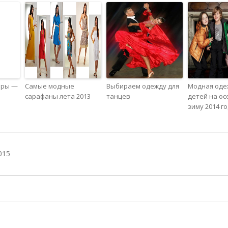
ары —
Самые модные
Выбираем одежду для
Модная оде
сарафаны лета 2013
танцев
детей на ос
зиму 2014 г
015