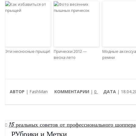
Эти несносные прыщи!
Прически 2012 —
Модные аксессу
весна-лето
ремни
АВТОР
| FashMan
КОММЕНТАРИИ
|
0
ДАТА
| 18.04.2
15 реальных советов от профессионального шоппера
РУбрики и Метки