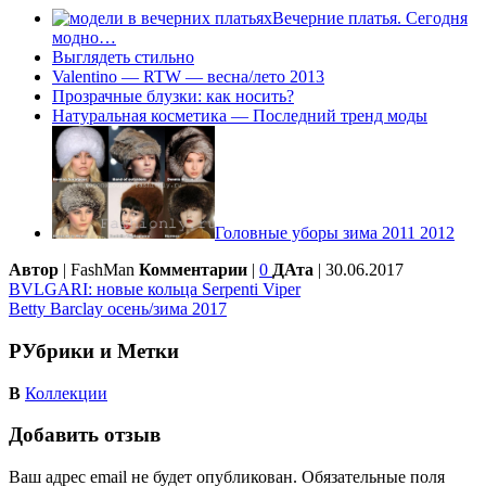
Вечерние платья. Сегодня
модно…
Выглядеть стильно
Valentino — RTW — весна/лето 2013
Прозрачные блузки: как носить?
Натуральная косметика — Последний тренд моды
Головные уборы зима 2011 2012
Автор
| FashMan
Комментарии
|
0
ДАта
| 30.06.2017
BVLGARI: новые кольца Serpenti Viper
Betty Barclay осень/зима 2017
РУбрики и Метки
В
Коллекции
Добавить отзыв
Ваш адрес email не будет опубликован.
Обязательные поля