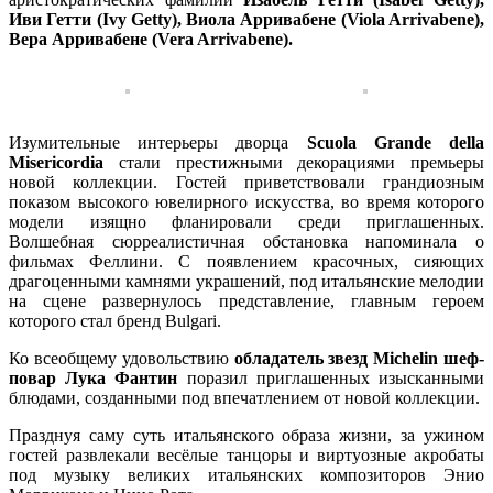
Иви Гетти (Ivy Getty), Виола Арривабене (
Viola Arrivabene),
Вера Арривабене (Vera Arrivabene).
Изумительные интерьеры дворца
Scuola Grande della
Misericordia
стали престижными декорациями премьеры
новой коллекции. Гостей приветствовали грандиозным
показом высокого ювелирного искусства, во время которого
модели изящно фланировали среди приглашенных.
Волшебная сюрреалистичная обстановка напоминала о
фильмах Феллини. С появлением красочных, сияющих
драгоценными камнями украшений, под итальянские мелодии
на сцене развернулось представление, главным героем
которого стал бренд Bulgari.
Ко всеобщему удовольствию
обладатель звезд Michelin шеф-
повар Лука Фантин
поразил приглашенных изысканными
блюдами, созданными под впечатлением от новой коллекции.
Празднуя саму суть итальянского образа жизни, за ужином
гостей развлекали весёлые танцоры и виртуозные акробаты
под музыку великих итальянских композиторов Энио