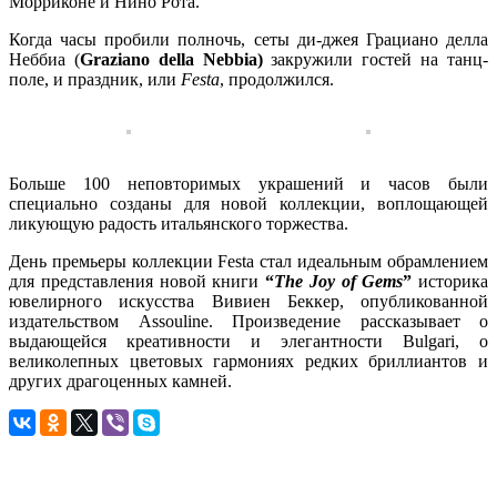
Морриконе и Нино Рота.
Когда часы пробили полночь, сеты ди-джея Грациано делла
Неббиа (
Graziano della Nebbia)
закружили гостей на танц-
поле, и праздник, или
Festa
, продолжился.
Больше 100 неповторимых украшений и часов были
специально созданы для новой коллекции, воплощающей
ликующую радость итальянского торжества.
День премьеры коллекции Festa стал идеальным обрамлением
для представления новой книги
“
The Joy of Gems
”
историка
ювелирного искусства Вивиен Беккер, опубликованной
издательством Assouline. Произведение рассказывает о
выдающейся креативности и элегантности Bulgari, о
великолепных цветовых гармониях редких бриллиантов и
других драгоценных камней.