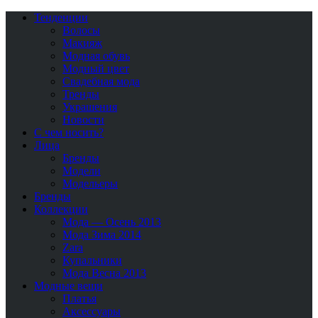
Тенденции
Волосы
Макияж
Модная обувь
Модный цвет
Свадебная мода
Тренды
Украшения
Новости
С чем носить?
Лица
Бренды
Модели
Модельеры
Бренды
Коллекции
Мода — Осень 2013
Мода Зима 2014
Zara
Купальники
Мода Весна 2013
Модные вещи
Платья
Аксессуары