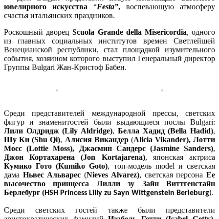
ювелирного искусства
“
Festa”
,
воспевающую атмосферу
счастья итальянских праздников.
Роскошный дворец
Scuola Grande della Misericordia
, одного
из главных социальных институтов времен Светлейшей
Венецианской республики, стал площадкой изумительного
события, хозяином которого выступил Генеральный директор
Группы Bulgari Жан-Кристоф Бабен.
Среди представителей международной прессы, светских
фигур и знаменитостей были выдающиеся послы Bulgari:
Лили Олдридж (Lily Aldridge)
,
Белла Хадид (Bella Hadid)
,
Шу Ки (Shu Qi)
,
Алисия Викандер
(
Alicia Vikander), Лотти
Мосс (Lottie Moss), Джасмин Сандерс (Jasmine Sanders)
,
Джон Кортахарена (Jon Kortajarena)
, японская актриса
Кумико Гото (Kumiko Goto)
, топ-модель model и светская
дама
Ньвес Альварес
(
Nieves Alvarez)
, светская персона
Ее
высочество принцесса Лилли зу Зайн Виттгенстайн
Берлебург (
.
HSH Princess
Lilly zu Sayn Wittgenstein Berleburg
)
Среди светских гостей также были представители
аристократических фамилий
Изабель Гетти (
Isabel Getty),