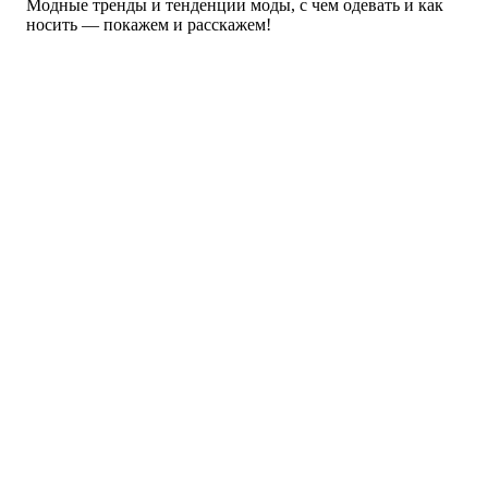
Модные тренды и тенденции моды, с чем одевать и как
Коллекции
носить — покажем и расскажем!
Мода — Осень 2013
Мода Зима 2014
Zara
как накрасить ногти
Купальники
самой
Мода Весна 2013
Модные вещи
Платья
красиво накрасить ногти дома
Аксессуары
3 цвета (можете выбрать на свое
усмотрение): бирюзовый, белый и черный
лак;
а так же, блестящий лак с тонкой
кисточкой.