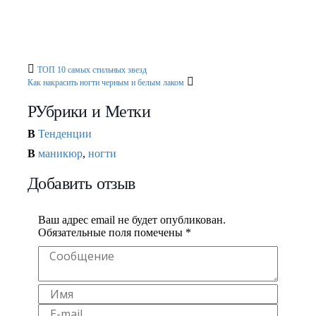
2011 — весна
К празднику снова нужна обнова
Фильм о Карле Лагерфельде и Chanel
ТОП 10 самых стильных звезд
Как накрасить ногти черным и белым лаком
РУбрики и Метки
В
Тенденции
В
маникюр
,
ногти
Добавить отзыв
Ваш адрес email не будет опубликован.
Обязательные поля помечены
*