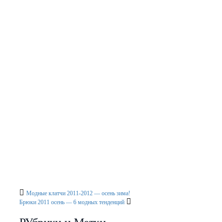
Похожие публикации
Как накрасить ногти черным и белым
лаком
Как накрасить
ногти
Модный лак для ногтей 2010 — осень
Модный цвет лака 2011 — весна
Модные ботильоны весна 2012 года
Самый
модный цвет 2012
Модные клатчи 2011-2012 — осень зима!
Брюки 2011 осень — 6 модных тенденций