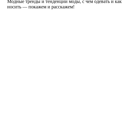
Модные тренды и тенденции моды, с чем одевать и как
Коллекции
носить — покажем и расскажем!
Мода — Осень 2013
Мода Зима 2014
Zara
Купальники
Мода Весна 2013
Модные вещи
Платья
Аксессуары
Материалы
для наращивания ногтей