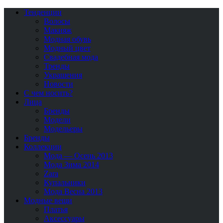
Тенденции
Волосы
Макияж
Модная обувь
Модный цвет
Свадебная мода
Тренды
Украшения
Новости
С чем носить?
Лица
Бренды
Модели
Модельеры
Бренды
Коллекции
Мода — Осень 2013
Мода Зима 2014
Zara
Купальники
Мода Весна 2013
Модные вещи
Платья
Аксессуары