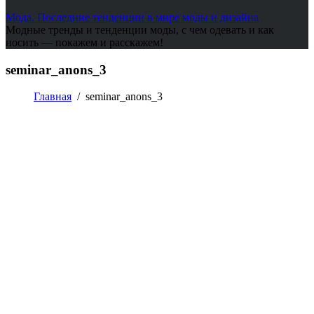
Мода. Последние тенденции в мире моды и дизайна
Модные тренды и тенденции моды, с чем одевать и как
носить — покажем и расскажем!
seminar_anons_3
Главная
/
seminar_anons_3