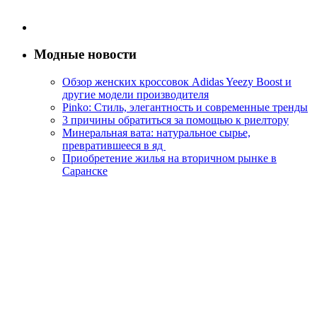
Модные новости
Обзор женских кроссовок Adidas Yeezy Boost и
другие модели производителя
Pinko: Стиль, элегантность и современные тренды
3 причины обратиться за помощью к риелтору
Минеральная вата: натуральное сырье,
превратившееся в яд
Приобретение жилья на вторичном рынке в
Саранске