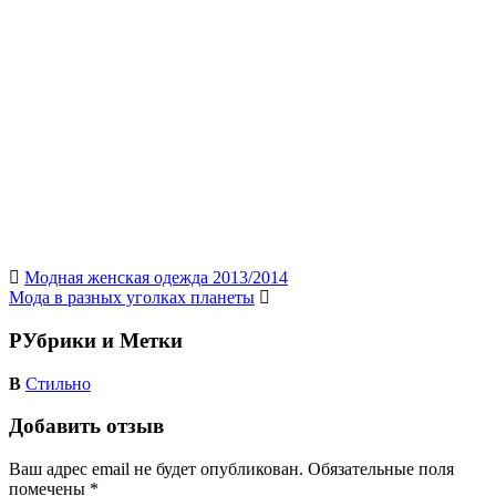
Похожие публикации
Тенденции 2013 — модная полоска!
Какие брюки в моде летом 2013 года?
Туфли 2012
осень
Естественное омоложение
Вещи, неподвластные времени
Тенденции ювелирной моды 2013 — уникальные
драгоценные камни
Модная женская одежда 2013/2014
Мода в разных уголках планеты
РУбрики и Метки
В
Стильно
Добавить отзыв
Ваш адрес email не будет опубликован.
Обязательные поля
помечены
*