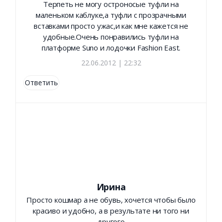
Терпеть не могу остроносые туфли на
маленьком каблуке,а туфли с прозрачными
вставками просто ужас,и как мне кажется не
удобные.Очень понравились туфли на
платформе Suno и лодочки Fashion East.
22.06.2012 | 22:32
Ответить
Ирина
Просто кошмар а не обувь, хочется чтобы было
красиво и удобно, а в результате ни того ни
другого