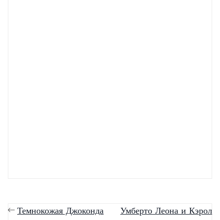
Розовый: как носить?
Модные тенденции
2013: Одноцветный
образ
Темнокожая Джоконда
Умберто Леона и Кэрол