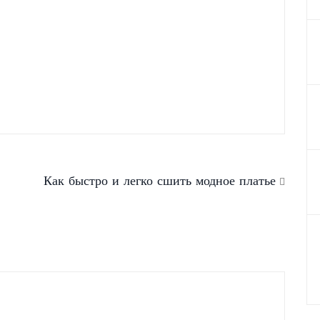
к восстановить
Кружевные платья
хие волосы.
2012 — весна лето
Как быстро и легко сшить модное платье