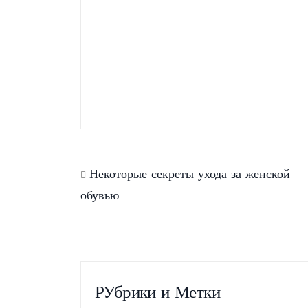
Весна 2013 — сумки с
Ка
цветовыми блоками!
су
Некоторые секреты ухода за женской
обувью
РУбрики и Метки