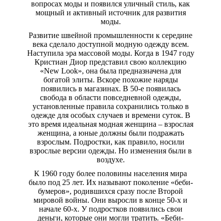
вопросах моды и появился уличный стиль, как
мощный и активный источник для развития
моды.
Развитие швейной промышленности к середине
века сделало доступной модную одежду всем.
Наступила эра массовой моды. Когда в 1947 году
Кристиан Диор представил свою коллекцию
«New Look», она была предназначена для
богатой элиты. Вскоре похожие наряды
появились в магазинах. В 50-е появилась
свобода в области повседневной одежды,
установленные правила сохранились только в
одежде для особых случаев и времени суток. В
это время идеальная модная женщина – взрослая
женщина, а юные должны были подражать
взрослым. Подростки, как правило, носили
взрослые версии одежды. Но изменения были в
воздухе.
К 1960 году более половины населения мира
было под 25 лет. Их называют поколение «беби-
бумеров», родившихся сразу после Второй
мировой войны. Они выросли в конце 50-х и
начале 60-х. У подростков появились свои
деньги, которые они могли тратить. «Беби-