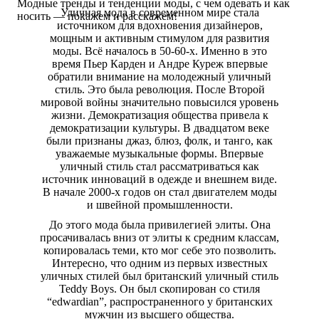
Модные тренды и тенденции моды, с чем одевать и как
Уличная мода в современном мире стала
Коллекции
носить — покажем и расскажем!
источником для вдохновения дизайнеров,
Мода — Осень 2013
мощным и активным стимулом для развития
Мода Зима 2014
моды. Всё началось в 50-60-х. Именно в это
Zara
время Пьер Карден и Андре Куреж впервые
Купальники
обратили внимание на молодежный уличный
стиль. Это была революция. После Второй
Мода Весна 2013
мировой войны значительно повысился уровень
Модные вещи
жизни. Демократизация общества привела к
Платья
демократизации культуры. В двадцатом веке
Аксессуары
были признаны джаз, блюз, фолк, и танго, как
уважаемые музыкальные формы. Впервые
уличный стиль стал рассматриваться как
источник инноваций в одежде и внешнем виде.
В начале 2000-х годов он стал двигателем моды
и швейной промышленности.
До этого мода была привилегией элиты. Она
просачивалась вниз от элиты к средним классам,
копировалась теми, кто мог себе это позволить.
Интересно, что одним из первых известных
уличных стилей был британский уличный стиль
Teddy Boys. Он был скопирован со стиля
“edwardian”, распространенного у британских
мужчин из высшего общества.