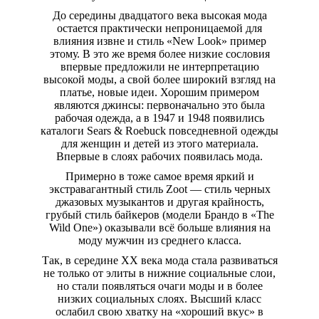
До середины двадцатого века высокая мода
остается практически непроницаемой для
влияния извне и стиль «New Look» пример
этому. В это же время более низкие сословия
впервые предложили не интерпретацию
высокой моды, а свой более широкий взгляд на
платье, новые идеи. Хорошим примером
являются джинсы: первоначально это была
рабочая одежда, а в 1947 и 1948 появились
каталоги Sears & Roebuck повседневной одежды
для женщин и детей из этого материала.
Впервые в слоях рабочих появилась мода.
Примерно в тоже самое время яркий и
экстравагантный стиль Zoot — стиль черных
джазовых музыкантов и другая крайность,
грубый стиль байкеров (модели Брандо в «The
Wild One») оказывали всё больше влияния на
моду мужчин из среднего класса.
Так, в середине ХХ века мода стала развиваться
не только от элиты в нижние социальные слои,
но стали появляться очаги моды и в более
низких социальных слоях. Высший класс
ослабил свою хватку на «хороший вкус» в