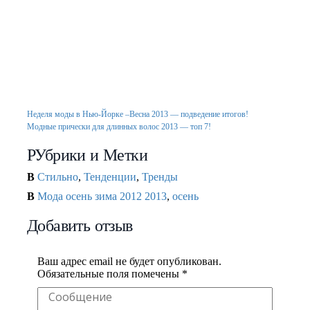
Плащи осень 2012
Куртки осень 2012
Пальто осень зима 2012
Черно-белый цвет. Тенденции 2013 года
Модные тенденции 2012-2013: с чем
носить леопардовый принт в этом сезоне?
Тенденции: Самые модные цвета сезона
осень-зима 2012/13
Неделя моды в Нью-Йорке –Весна 2013 — подведение итогов!
Модные прически для длинных волос 2013 — топ 7!
РУбрики и Метки
В
Стильно
,
Тенденции
,
Тренды
В
Мода осень зима 2012 2013
,
осень
Добавить отзыв
Ваш адрес email не будет опубликован.
Обязательные поля помечены
*