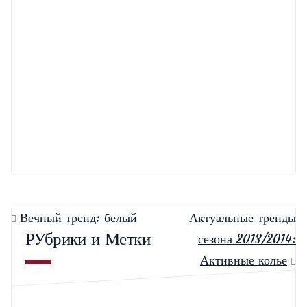
Макияж осень 2011 — зима 2012!
Немного о гобелене
Как носить браслеты
Первая обувь для ребенка
Вечный тренд: белый
Актуальные тренды
РУбрики и Метки
сезона 2013/2014:
Активные колье